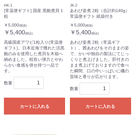
HK-1
JK-2
[常温便ギフト] 国産 黒鮑煮貝 1
あわび姿煮 2粒（合計約140g）
粒
常温便ギフト 紙袋付き
￥5,000
￥5,000
(税抜)
(税抜)
￥5,400
￥5,400
(税込)
(税込)
高級国産アワビ1粒入り(常温便
あわび姿煮 2粒（常温ギフ
ギフト)。日本近海で獲れた活黒
ト）。茜あわびをそのままの姿
鮑のみを使用した煮貝を木箱へ
で、かいや独自の製法にてじっ
納めました。程良い弾力とやわ
くりと煮上げました。肝付きの
らかい食感を併せ持つ一品で
まま煮上げておりますので食べ
す。
た瞬間、口の中いっぱいに磯の
旨味と香りが広がります。
数量
数量
カートに入れる
カートに入れる