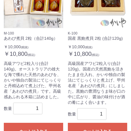
M-100
K-100
あわび煮貝 2粒（合計140g）
国産 黒鮑煮貝 2粒 (合計120g)
￥10,000
￥10,000
(税抜)
(税抜)
￥10,800
￥10,800
(税込)
(税込)
高級アワビ2粒入り(合計
高級国産アワビ2粒入り(合計
140g)。オーストラリアの雄大
120g)。国産の天然黒鮑を活き
な海で獲れた天然のあわびを、
たまま仕入れ、かいや独自の製
かいや独自の製法にてじっくり
法にてじっくりと煮上げ、甲州
と丹精込めて煮上げた、甲州名
名産「あわびの煮貝」にしまし
産「あわびの煮貝」です。高級
た。黒鮑の豊潤なうま味が口の
感あふれる木箱に詰めました。
中に広がり、醤油の味付けが酒
の肴によく合います。
数量
数量