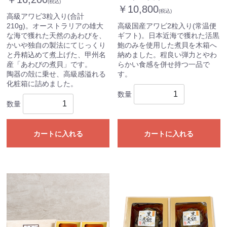
(税込)
￥10,800
(税込)
高級アワビ3粒入り(合計
210g)。オーストラリアの雄大
高級国産アワビ2粒入り(常温便
な海で獲れた天然のあわびを、
ギフト)。日本近海で獲れた活黒
かいや独自の製法にてじっくり
鮑のみを使用した煮貝を木箱へ
と丹精込めて煮上げた、甲州名
納めました。程良い弾力とやわ
産「あわびの煮貝」です。
らかい食感を併せ持つ一品で
陶器の殻に乗せ、高級感溢れる
す。
化粧箱に詰めました。
数量
数量
カートに入れる
カートに入れる