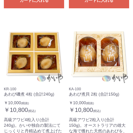
カートに入れる
カートに入れる
KR-100
KA-100
あわび磯煮 4粒 (合計240g)
あわび煮貝 2粒 (合計150g)
￥10,000
￥10,000
(税抜)
(税抜)
￥10,800
￥10,800
(税込)
(税込)
高級アワビ4粒入り(合計
高級アワビ2粒入り(合計
240g)。かいや独自の製法にて
150g)。オーストラリアの雄大
じっくりと丹精込めて煮上げた
な海で獲れた天然のあわびを、