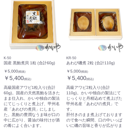
K-50
KR-50
国産 黒鮑煮貝 1粒 (合計60g)
あわび磯煮 2粒 (合計110g)
￥5,000
￥5,000
(税抜)
(税抜)
￥5,400
￥5,400
(税込)
(税込)
高級国産アワビ1粒入り(合計
高級アワビ2粒入り(合計
60g)。国産の天然黒鮑を活きた
110g)。かいや独自の製法にて
まま仕入れ、かいや独自の製法
じっくりと丹精込めて煮上げた
にてじっくりと煮上げ、甲州名
甲州名産「あわびの煮貝」で
産「あわびの煮貝」にしまし
す。
た。黒鮑の豊潤なうま味が口の
肝付きのまま煮上げております
中に広がり、醤油の味付けが酒
ので食べた瞬間、口の中いっぱ
の肴によく合います。
いに磯の旨味と香りが広がりま