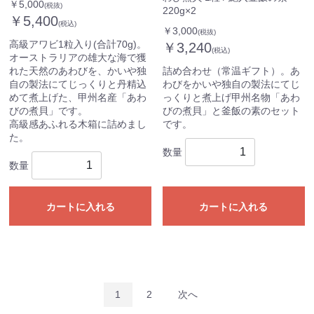
￥5,000
(税抜)
220g×2
￥5,400
(税込)
￥3,000
(税抜)
高級アワビ1粒入り(合計70g)。
￥3,240
(税込)
オーストラリアの雄大な海で獲
れた天然のあわびを、かいや独
詰め合わせ（常温ギフト）。あ
自の製法にてじっくりと丹精込
わびをかいや独自の製法にてじ
めて煮上げた、甲州名産「あわ
っくりと煮上げ甲州名物「あわ
びの煮貝」です。
びの煮貝」と釜飯の素のセット
高級感あふれる木箱に詰めまし
です。
た。
数量
数量
カートに入れる
カートに入れる
1
2
次へ