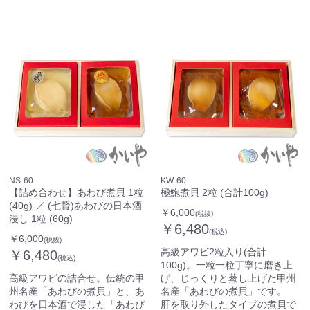
NS-60
KW-60
【詰め合わせ】あわび煮貝 1粒
極鮑煮貝 2粒 (合計100g)
(40g) ／ (七賢)あわびの日本酒
￥6,000
(税抜)
浸し 1粒 (60g)
￥6,480
(税込)
￥6,000
(税抜)
高級アワビ2粒入り(合計
￥6,480
(税込)
100g)。一粒一粒丁寧に磨き上
高級アワビの詰合せ。伝統の甲
げ、じっくりと蒸し上げた甲州
州名産「あわびの煮貝」と、あ
名産「あわびの煮貝」です。
わびを日本酒で浸した「あわび
肝を取り外したタイプの煮貝で