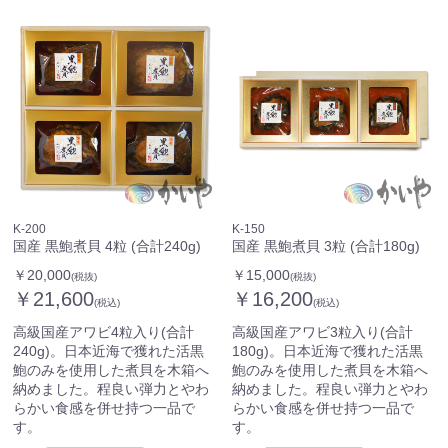
K-200
K-150
国産 黒鮑煮貝 4粒 (合計240g)
国産 黒鮑煮貝 3粒 (合計180g)
￥20,000
￥15,000
(税抜)
(税抜)
￥21,600
￥16,200
(税込)
(税込)
高級国産アワビ4粒入り(合計
高級国産アワビ3粒入り(合計
240g)。日本近海で獲れた活黒
180g)。日本近海で獲れた活黒
鮑のみを使用した煮貝を木箱へ
鮑のみを使用した煮貝を木箱へ
納めました。程良い弾力とやわ
納めました。程良い弾力とやわ
らかい食感を併せ持つ一品で
らかい食感を併せ持つ一品で
す。
す。