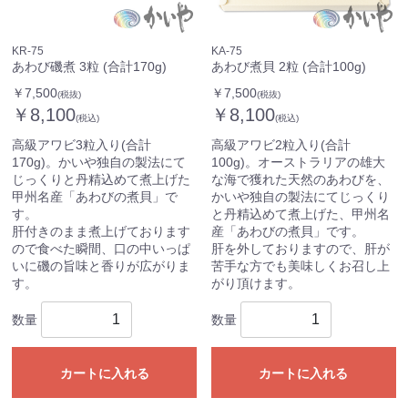
KR-75
KA-75
あわび磯煮 3粒 (合計170g)
あわび煮貝 2粒 (合計100g)
￥7,500
￥7,500
(税抜)
(税抜)
￥8,100
￥8,100
(税込)
(税込)
高級アワビ3粒入り(合計
高級アワビ2粒入り(合計
170g)。かいや独自の製法にて
100g)。オーストラリアの雄大
じっくりと丹精込めて煮上げた
な海で獲れた天然のあわびを、
甲州名産「あわびの煮貝」で
かいや独自の製法にてじっくり
す。
と丹精込めて煮上げた、甲州名
肝付きのまま煮上げております
産「あわびの煮貝」です。
ので食べた瞬間、口の中いっぱ
肝を外しておりますので、肝が
いに磯の旨味と香りが広がりま
苦手な方でも美味しくお召し上
す。
がり頂けます。
数量
数量
カートに入れる
カートに入れる