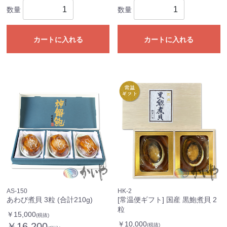
数量
数量
カートに入れる
カートに入れる
AS-150
HK-2
あわび煮貝 3粒 (合計210g)
[常温便ギフト] 国産 黒鮑煮貝 2
粒
￥15,000
(税抜)
￥10,000
￥16,200
(税抜)