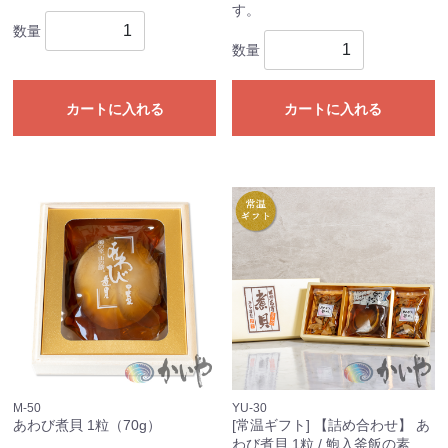
す。
数量
数量
カートに入れる
カートに入れる
M-50
YU-30
あわび煮貝 1粒（70g）
[常温ギフト] 【詰め合わせ】 あ
わび煮貝 1粒 / 鮑入釜飯の素