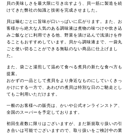
貝の美味しさを最大限に引き出すよう、貝一筋に製造を続
けてきた弊社の知識と技術を完成させました。
貝は噛むごとに旨味が口いっぱいに広がります。また、お
客様から絶大な人気のある調味液は煮物の味つけや炊き込
みご飯などに利用できる他、野菜を漬け込んで浅漬けを作
ることもおすすめしています。貝から調味液まで、一袋丸
ごと使い切ることができる無駄のない商品に仕上げまし
た。
また、袋ごと湯煎して温めて食べる煮貝の新たな食べ方も
提案。
おかずの一品として煮貝をより身近なものにしていくきっ
かけにする一方で、あわびの煮貝は特別な日のご馳走とし
てもご利用いただけます。
一般のお客様への販売は、かいや公式オンラインストア、
全国のスーパーを予定しております。
初回生産数に限りはございますが、まだ新規取り扱いの引
き合いは可能でございますので、取り扱いをご検討中の業